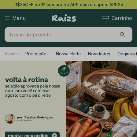
R$25OFF na 1ª compra no APP com o cupom APP25
Menu
Carrinho
Assine
Promoções
Nossa Horta
Novidades
Originais 