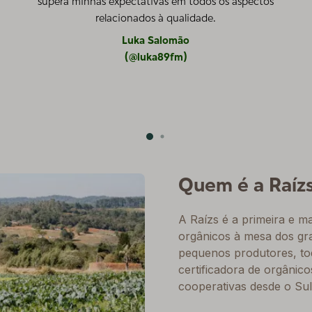
supera minhas expectativas em todos os aspectos
relacionados à qualidade.
Luka Salomão
(@luka89fm)
Quem é a Raíz
A Raízs é a primeira e 
orgânicos à mesa dos gr
pequenos produtores, tod
certificadora de orgânic
cooperativas desde o Sul