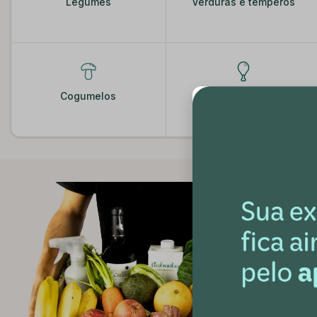
Legumes
Verduras e temperos
Cogumelos
Frangos