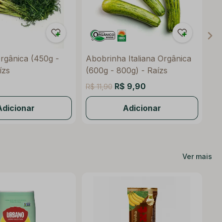
rgânica (450g -
Abobrinha Italiana Orgânica
Ba
ízs
(600g - 800g) - Raízs
R$ 9,90
R$ 11,90
R$
Adicionar
Adicionar
Ver mais