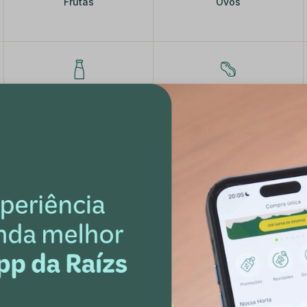
Frutas
Ovos
Iogurtes e Leites
Castanhas e Frutas Secas
Programe uma 
sempre na dat
Comodidade
