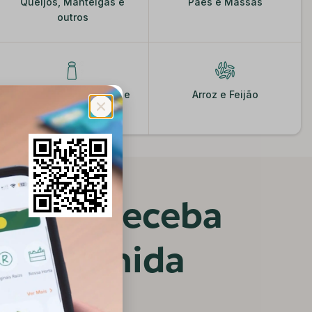
Queijos, Manteigas e
Pães e Massas
outros
Condimentos, Molhos e
Arroz e Feijão
Especiarias
vez e receba
a escolhida