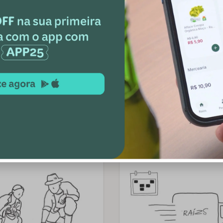
Entrega semanal ou quinzenal

Evite desperdício de alimentos
Monte sua cesta