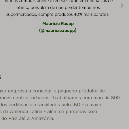
minhas compras online e receber tudo em minha casa é
ótimo, pois além de não perder tempo nos
ex
supermercados, compro produtos 40% mais baratos.
e
Mauricio Raupp
(@mauricio.raupp)
s
maior empresa a conectar o pequeno produtor de
andes centros urbanos. Trabalhamos com mais de 800
os certificados e auditados pelo IBD - a maior
os da América Latina - além de parcerias com
 do País até a Amazônia.