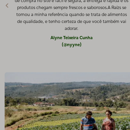
de compra no site é fácil e segura, a entrega é rápida e os
produtos chegam sempre frescos e saborosos.A Raízs se
tornou a minha referência quando se trata de alimentos
de qualidade, e tenho certeza de que você também vai
adorar.
Alyne Teixeira Cunha
(@nyyne)