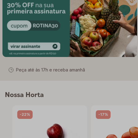
Peça até às
17
h e receba amanhã
Nossa Horta
-22%
-17%