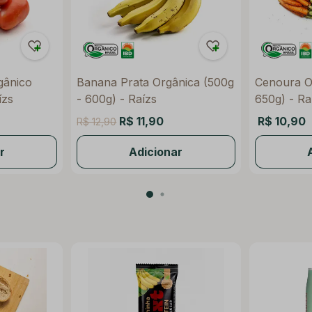
gânico
Banana Prata Orgânica (500g
Cenoura O
ízs
- 600g) - Raízs
650g) - Ra
R$ 11,90
R$ 10,90
R$ 12,90
r
Adicionar