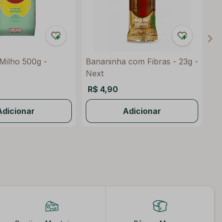
Milho 500g -
Bananinha com Fibras - 23g -
Ar
Next
Or
Vo
R$ 4,90
R$
Adicionar
Adicionar