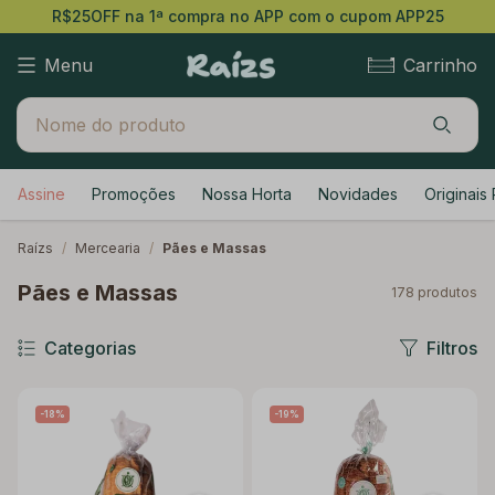
R$25OFF na 1ª compra no APP com o cupom APP25
Menu
Carrinho
Assine
Promoções
Nossa Horta
Novidades
Originais 
Raízs
/
Mercearia
/
Pães e Massas
Pães e Massas
178
produtos
Categorias
Filtros
-18%
-19%