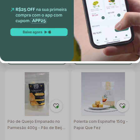
Pizza de Pão de Queijo Frango
Tortinha de Pão de Queijo com
Defumado 200g - Nuu
Frango 150g - Artisan
R$ 27,90
R$ 16,90
Adicionar
Adicionar
Pão de Queijo Empanado no
Polenta com Espinafre 150g -
Parmesão 400g - Pão de Beijo
Papai Que Fez
da Cidade