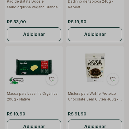
Pão de Batata Doce e
Dadinho de tapioca 240g -
Mandioquinha Vegano Grande
Repeat
400g - Pão de Beijo da Cidade
R$ 33,90
R$ 19,90
Adicionar
Adicionar
Massa para Lasanha Orgânica
Mistura para Waffle Proteico
200g - Native
Chocolate Sem Glúten 460g -
Land Nutrition
R$ 10,90
R$ 91,90
Adicionar
Adicionar