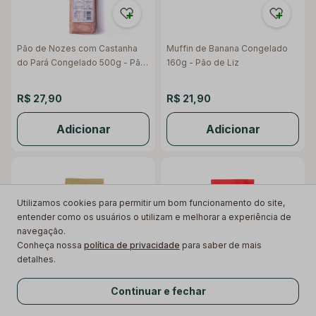
Pão de Nozes com Castanha
Muffin de Banana Congelado
do Pará Congelado 500g - Pão
160g - Pão de Liz
de Liz
R$ 27,90
R$ 21,90
Adicionar
Adicionar
Utilizamos cookies para permitir um bom funcionamento do site,
entender como os usuários o utilizam e melhorar a experiência de
navegação.
Conheça nossa
política de privacidade
para saber de mais
detalhes.
Mistura para Panqueca
Macarrão Mac com Tomate
Americana Kids Zero Glúten
Proteico 100g - Mexidona
Continuar e fechar
300g - Urbano