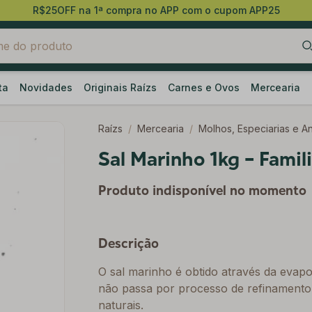
R$25OFF na 1ª compra no APP com o cupom APP25
ta
Novidades
Originais Raízs
Carnes e Ovos
Mercearia
Raízs
/
Mercearia
/
Molhos, Especiarias e A
Sal Marinho 1kg - Famili
Produto indisponível no momento
Descrição
O sal marinho é obtido através da evap
não passa por processo de refinamento,
naturais.