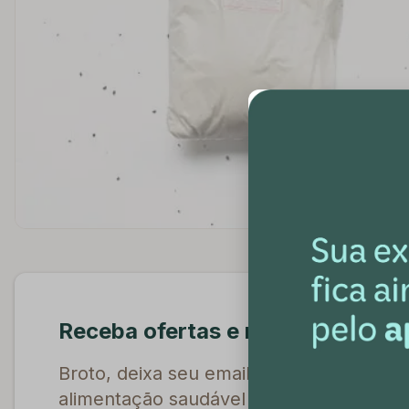
Receba ofertas e novidades excl
Broto, deixa seu email aqui que a gente
alimentação saudável e te dá descontos 