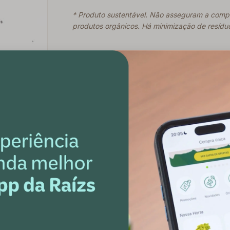
* Produto sustentável. Não asseguram a compl
produtos orgânicos. Há minimização de resídu
Como guardar
Manter em local fresco.
usivas
 te conta tudo sobre
exclusivos ;)