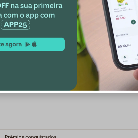
Pequenos Produtores
a
Fundo do pequeno produtor
Visitas aos produtores
Seja nosso fornecedor
Prêmios conquistados