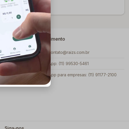
Atendimento
Email: contato@raizs.com.br
WhatsApp: (11) 99530-5461
WhatsApp para empresas: (11) 91177-2100
Siga-nos