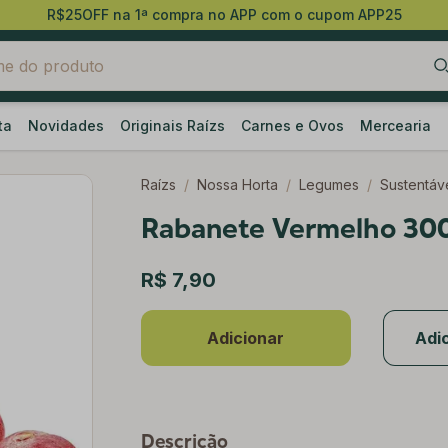
R$25OFF na 1ª compra no APP com o cupom APP25
ta
Novidades
Originais Raízs
Carnes e Ovos
Mercearia
Raízs
/
Nossa Horta
/
Legumes
/
Sustentáv
Rabanete Vermelho 30
R$ 7,90
Adicionar
Adic
Descrição