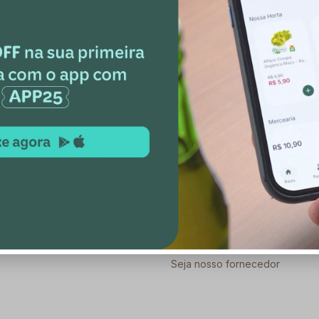
usivas
 te conta tudo sobre
exclusivos ;)
Pequenos Produtores
a
Fundo do pequeno produtor
Visitas aos produtores
Seja nosso fornecedor