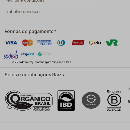
Termos e condições
Trabalhe conosco
Formas de pagamento*
*Pix, VR, Sodexo e PayPal apenas para compras avulsas.
Selos e certificações Raízs
g