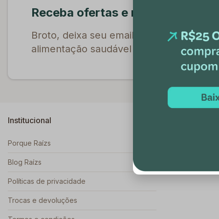
Receba ofertas e novidades excl
Broto, deixa seu email aqui que a gente
alimentação saudável e te dá descontos 
Institucional
Dúvidas
Porque Raízs
Como funcion
Blog Raízs
Políticas de privacidade
Trocas e devoluções