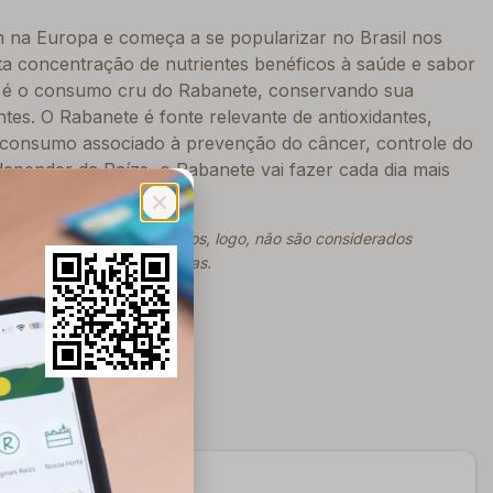
na Europa e começa a se popularizar no Brasil nos
lta concentração de nutrientes benéficos à saúde e sabor
o é o consumo cru do Rabanete, conservando sua
entes. O Rabanete é fonte relevante de antioxidantes,
eu consumo associado à prevenção do câncer, controle do
 depender da Raízs, o Rabanete vai fazer cada dia mais
eta ausência de agrotóxicos, logo, não são considerados
os nas embalagens utilizadas.