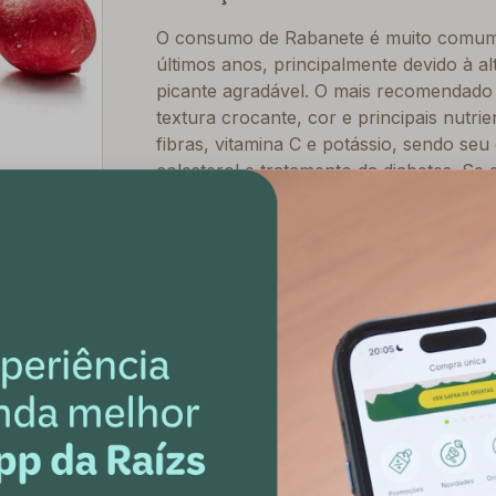
O consumo de Rabanete é muito comum 
últimos anos, principalmente devido à a
picante agradável. O mais recomendad
textura crocante, cor e principais nutri
fibras, vitamina C e potássio, sendo s
colesterol e tratamento da diabetes. Se
parte da mesa dos brasileiros!
* Produto sustentável. Não asseguram a compl
produtos orgânicos. Há minimização de resídu
Como guardar
.