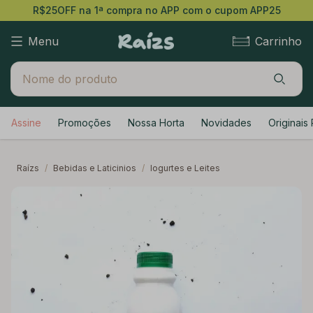
R$25OFF na 1ª compra no APP com o cupom APP25
Menu
Carrinho
Assine
Promoções
Nossa Horta
Novidades
Originais 
Raízs
/
Bebidas e Laticinios
/
Iogurtes e Leites