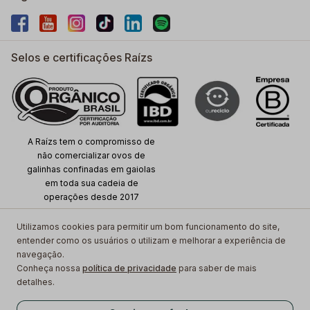
Selos e certificações Raízs
A Raízs tem o compromisso de
não comercializar ovos de
galinhas confinadas em gaiolas
em toda sua cadeia de
operações desde 2017
Utilizamos cookies para permitir um bom funcionamento do site,
entender como os usuários o utilizam e melhorar a experiência de
Copyright ©
2026
www.raizs.com.br, TODOS OS DIREITOS
navegação.
RESERVADOS. As fotos aqui divulgadas, logotipo e marca são de
Conheça nossa
política de privacidade
para saber de mais
propriedade do site www.raizs.com.br. É vetada sua reprodução, total
detalhes.
ou parcial, sem a expressa autorização da Raízs. Av. Mofarrej, 1100 -
Vila Leopoldina, São Paulo - SP, 05311-000. CNPJ- 23 765 766 /0001-
R$ 9,90
Adicionar