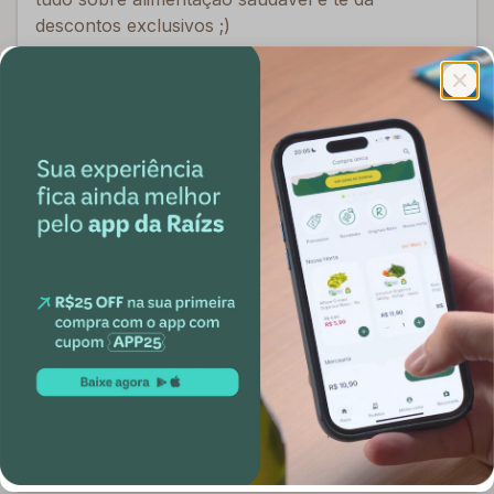
descontos exclusivos ;)
E-mail
Confirmar
Institucional
Porque Raízs
Blog Raízs
Políticas de privacidade
Trocas e devoluções