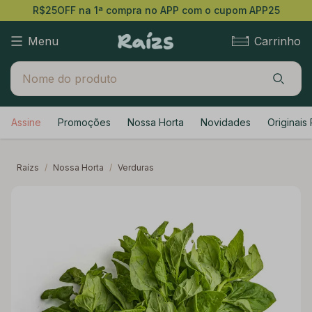
R$25OFF na 1ª compra no APP com o cupom APP25
Menu
Carrinho
Assine
Promoções
Nossa Horta
Novidades
Originais 
Raízs
/
Nossa Horta
/
Verduras