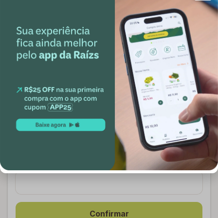
Ovos Orgânicos 10 unidades -
Ovos Caipira com Ômega 3
Fazenda da Toca
Orgânicos 10 Unidades -
Fazenda da Toca
Indisponível
Indisponível
Receba ofertas e novidades exclusivas
Broto, deixa seu email aqui que a gente te conta
tudo sobre alimentação saudável e te dá
descontos exclusivos ;)
E-mail
Confirmar