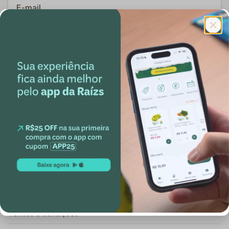
E-mail
Confirmar
Institucional
Porque Raízs
Blog Raízs
Políticas de privacidade
Trocas e devoluções
Termos e condições