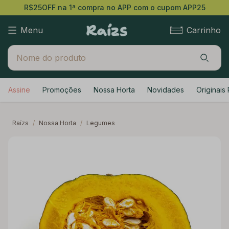
R$25OFF na 1ª compra no APP com o cupom APP25
Menu
Carrinho
Assine
Promoções
Nossa Horta
Novidades
Originais 
Raízs
/
Nossa Horta
/
Legumes