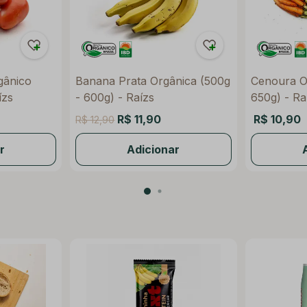
gânico
Banana Prata Orgânica (500g
Cenoura O
ízs
- 600g) - Raízs
650g) - Ra
R$ 11,90
R$ 10,90
R$ 12,90
r
Adicionar