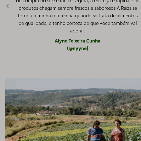
de compra no site é fácil e segura, a entrega é rápida e os
produtos chegam sempre frescos e saborosos.A Raízs se
tornou a minha referência quando se trata de alimentos
de qualidade, e tenho certeza de que você também vai
adorar.
Alyne Teixeira Cunha
(@nyyne)