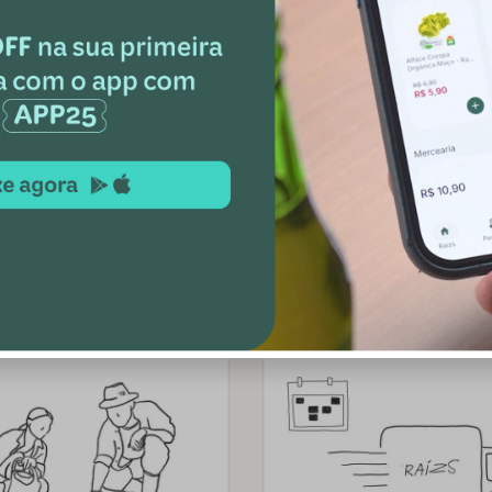
Entrega semanal ou quinzenal

Evite desperdício de alimentos
Monte sua cesta