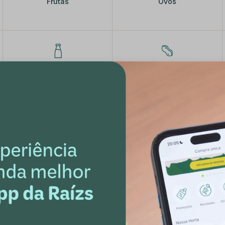
Frutas
Ovos
Iogurtes e Leites
Castanhas e Frutas Secas
Programe uma 
sempre na dat
Comodidade
