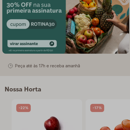
Peça até às
17
h e receba amanhã
Nossa Horta
-22%
-17%