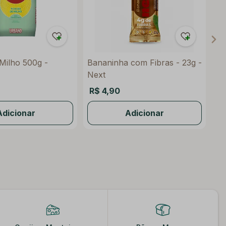
Milho 500g -
Bananinha com Fibras - 23g -
Ar
Next
Or
Vo
R$ 4,90
R$
Adicionar
Adicionar