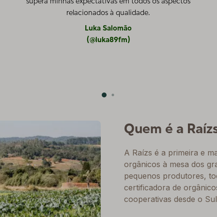
supera minhas expectativas em todos os aspectos
relacionados à qualidade.
Luka Salomão
(@luka89fm)
Quem é a Raíz
A Raízs é a primeira e 
orgânicos à mesa dos gr
pequenos produtores, tod
certificadora de orgânic
cooperativas desde o Sul