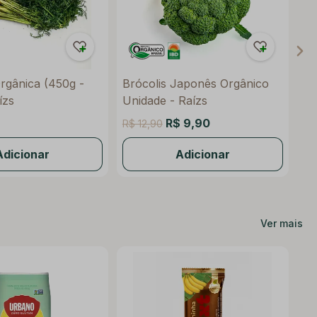
rgânica (450g -
Brócolis Japonês Orgânico
Al
ízs
Unidade - Raízs
Un
R$ 9,90
R$ 12,90
R$
Adicionar
Adicionar
Ver mais