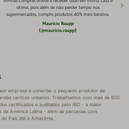
minhas compras online e receber tudo em minha casa é
ótimo, pois além de não perder tempo nos
ex
supermercados, compro produtos 40% mais baratos.
e
Mauricio Raupp
(@mauricio.raupp)
s
maior empresa a conectar o pequeno produtor de
andes centros urbanos. Trabalhamos com mais de 800
os certificados e auditados pelo IBD - a maior
os da América Latina - além de parcerias com
 do País até a Amazônia.