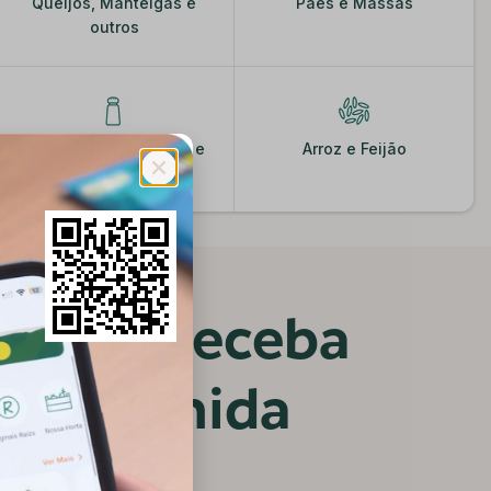
Queijos, Manteigas e
Pães e Massas
outros
Condimentos, Molhos e
Arroz e Feijão
Especiarias
vez e receba
a escolhida