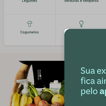
Legumes
Verduras e temperos
Cogumelos
Frangos